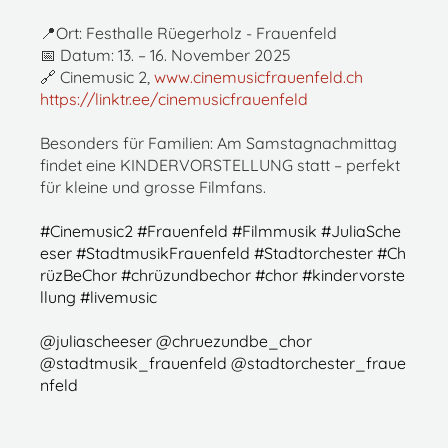
📍Ort: Festhalle Rüegerholz - Frauenfeld
📅 Datum: 13. – 16. November 2025
🔗 Cinemusic 2,
www.cinemusicfrauenfeld.ch
https://linktr.ee/cinemusicfrauenfeld
Besonders für Familien: Am Samstagnachmittag
findet eine KINDERVORSTELLUNG statt – perfekt
für kleine und grosse Filmfans.
#Cinemusic2
#Frauenfeld
#Filmmusik
#JuliaSche
eser
#StadtmusikFrauenfeld
#Stadtorchester
#Ch
rüzBeChor
#chrüzundbechor
#chor
#kindervorste
llung
#livemusic
@juliascheeser
@chruezundbe_chor
@stadtmusik_frauenfeld
@stadtorchester_fraue
nfeld