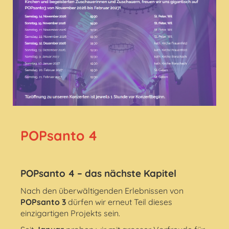
POPsanto 4
POPsanto 4 – das nächste Kapitel
Nach den überwältigenden Erlebnissen von
POPsanto 3
dürfen wir erneut Teil dieses
einzigartigen Projekts sein.